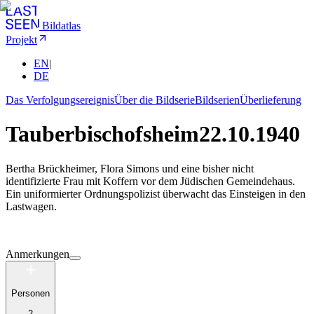
Bildatlas
Projekt
EN
|
DE
Das Verfolgungsereignis
Über die Bildserie
Bildserien
Überlieferung
Tauberbischofsheim
22.10.1940
Bertha Brückheimer, Flora Simons und eine bisher nicht
identifizierte Frau mit Koffern vor dem Jüdischen Gemeindehaus.
Ein uniformierter Ordnungspolizist überwacht das Einsteigen in den
Lastwagen.
Anmerkungen
Personen
2