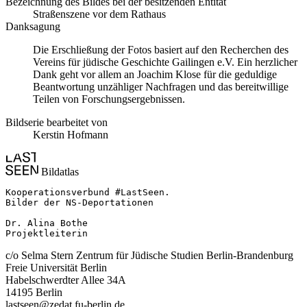
Bezeichnung des Bildes bei der besitzenden Entität
Straßenszene vor dem Rathaus
Danksagung
Die Erschließung der Fotos basiert auf den Recherchen des
Vereins für jüdische Geschichte Gailingen e.V. Ein herzlicher
Dank geht vor allem an Joachim Klose für die geduldige
Beantwortung unzähliger Nachfragen und das bereitwillige
Teilen von Forschungsergebnissen.
Bildserie bearbeitet von
Kerstin Hofmann
Bildatlas
Kooperationsverbund #LastSeen.

Bilder der NS-Deportationen

Dr. Alina Bothe

Projektleiterin
c/o Selma Stern Zentrum für Jüdische Studien Berlin-Brandenburg
Freie Universität Berlin
Habelschwerdter Allee 34A
14195 Berlin
lastseen@zedat.fu-berlin.de