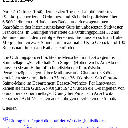
Am 22. Oktober 1940, dem letzten Tag des Laubhüttenfestes
(Sukkot), deportierten Ordnungs- und Sicherheitspolizisten über
6.500 Jüdinnen und Juden aus Baden und der sogenannten
Saarpfalz in das Internierungslager Gurs im unbesetzten Südwesten
Frankreichs. In Gailingen verhaftete die Ordnungspolizei 182 als
Jüdinnen und Juden verfolgte Personen. Sie mussten sich am frühen
Morgen binnen zwei Stunden mit maximal 50 Kilo Gepäck und 100
Reichsmark in bar am Rathaus einfinden.
Die Ordnungspolizei brachte die Menschen mit Lastwagen ins
Sammellager „Scheffelhalle“ in Singen (Hohentwiel). Am Abend
mussten sie am Bahnhof in bereitstehende französische
Personenzüge steigen. Über Mulhouse und Chalon-sur-Saône
erreichten sie vermutlich am 25. oder 26. Oktober 1940 Oloron-
Sainte-Marie im Département Basses-Pyrénées. Per Lastwagen
kamen sie nach Gurs. Ab August 1942 wurden die Gefangenen von
Gurs über das Sammellager Drancy bei Paris nach Auschwitz
deportiert. Acht Menschen aus Gailingen überlebten die Shoah.
Quellen
Eintrag zur Deportation auf der Website „Statistik des