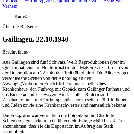
Holocaust“
Eintrag zur Deportation auf der Website von Yad
Vashem
Karte
05
Über die Bildserie
Gailingen, 22.10.1940
Beschreibung
Aus Gailingen sind fünf Schwarz-Weiß-Reproduktionen (vier im
Querformat, eine im Hochformat) in den Maßen 8,5 x 11,5 cm von
der Deportation am 22. Oktober 1940 überliefert. Die Bilder zeigen
verschiedene Szenen von der Abholung an den
(Zwangs-)Wohnorten Friedrichsheim und Israelitisches
Krankenhaus, den Fußweg mit Gepäck zum Gailinger Rathaus und
das Einsteigen in Lastwagen. Auf fast allen Bildern sind
Zuschauer:innen und Ordnungspolizisten zu sehen. Fünf Jüdinnen
und Juden sowie eine Krankenschwester sind namentlich bekannt.
Die Fotografin war vermutlich die Fotolaborantin Charlotte
Schlenker, deren Mann in Gailingen ein Fotogeschäft besaß. Es ist
anzunehmen, dass sie die Deportation im Auftrag der Stadt
fotografierte.