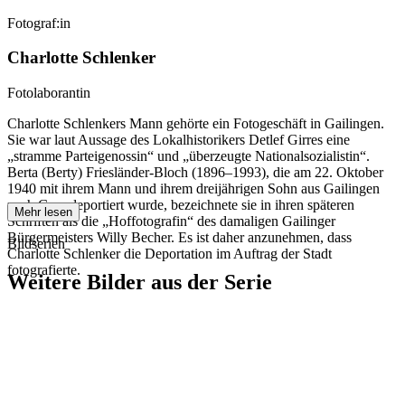
Fotograf:in
Charlotte Schlenker
Fotolaborantin
Charlotte Schlenkers Mann gehörte ein Fotogeschäft in Gailingen.
Sie war laut Aussage des Lokalhistorikers Detlef Girres eine
„stramme Parteigenossin“ und „überzeugte Nationalsozialistin“.
Berta (Berty) Friesländer-Bloch (1896–1993), die am 22. Oktober
1940 mit ihrem Mann und ihrem dreijährigen Sohn aus Gailingen
nach Gurs deportiert wurde, bezeichnete sie in ihren späteren
Mehr lesen
Schriften als die „Hoffotografin“ des damaligen Gailinger
Bürgermeisters Willy Becher. Es ist daher anzunehmen, dass
Bildserien
Charlotte Schlenker die Deportation im Auftrag der Stadt
fotografierte.
Weitere Bilder aus der Serie
1940
Gailingen
1940
Gailingen
1940
Gailingen
1940
Gailingen
1940
Gailingen