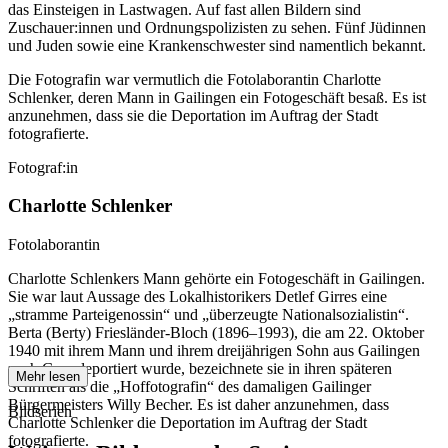
das Einsteigen in Lastwagen. Auf fast allen Bildern sind
Zuschauer:innen und Ordnungspolizisten zu sehen. Fünf Jüdinnen
und Juden sowie eine Krankenschwester sind namentlich bekannt.
Die Fotografin war vermutlich die Fotolaborantin Charlotte
Schlenker, deren Mann in Gailingen ein Fotogeschäft besaß. Es ist
anzunehmen, dass sie die Deportation im Auftrag der Stadt
fotografierte.
Fotograf:in
Charlotte Schlenker
Fotolaborantin
Charlotte Schlenkers Mann gehörte ein Fotogeschäft in Gailingen.
Sie war laut Aussage des Lokalhistorikers Detlef Girres eine
„stramme Parteigenossin“ und „überzeugte Nationalsozialistin“.
Berta (Berty) Friesländer-Bloch (1896–1993), die am 22. Oktober
1940 mit ihrem Mann und ihrem dreijährigen Sohn aus Gailingen
nach Gurs deportiert wurde, bezeichnete sie in ihren späteren
Mehr lesen
Schriften als die „Hoffotografin“ des damaligen Gailinger
Bürgermeisters Willy Becher. Es ist daher anzunehmen, dass
Bildserien
Charlotte Schlenker die Deportation im Auftrag der Stadt
fotografierte.