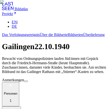
Bildatlas
Projekt
EN
|
DE
Das Verfolgungsereignis
Über die Bildserie
Bildserien
Überlieferung
Gailingen
22.10.1940
Bewacht von Ordnungspolizisten laufen Jüd:innen mit Gepäck
durch die Friedrich-Hermann-Straße (heute Hauptstraße).
Zuschauer:innen, darunter viele Kinder, beobachten sie. Am rechten
Bildrand ist das Gailinger Rathaus mit „Stürmer“-Kasten zu sehen.
Anmerkungen
Personen
1