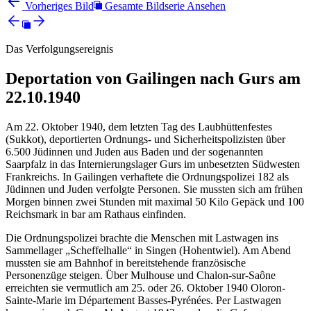
Vorheriges Bild
Gesamte Bildserie Ansehen
Das Verfolgungsereignis
Deportation von Gailingen nach Gurs am
22.10.1940
Am 22. Oktober 1940, dem letzten Tag des Laubhüttenfestes
(Sukkot), deportierten Ordnungs- und Sicherheitspolizisten über
6.500 Jüdinnen und Juden aus Baden und der sogenannten
Saarpfalz in das Internierungslager Gurs im unbesetzten Südwesten
Frankreichs. In Gailingen verhaftete die Ordnungspolizei 182 als
Jüdinnen und Juden verfolgte Personen. Sie mussten sich am frühen
Morgen binnen zwei Stunden mit maximal 50 Kilo Gepäck und 100
Reichsmark in bar am Rathaus einfinden.
Die Ordnungspolizei brachte die Menschen mit Lastwagen ins
Sammellager „Scheffelhalle“ in Singen (Hohentwiel). Am Abend
mussten sie am Bahnhof in bereitstehende französische
Personenzüge steigen. Über Mulhouse und Chalon-sur-Saône
erreichten sie vermutlich am 25. oder 26. Oktober 1940 Oloron-
Sainte-Marie im Département Basses-Pyrénées. Per Lastwagen