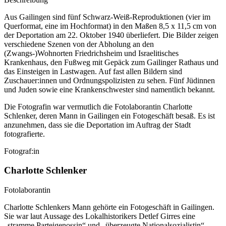
Aus Gailingen sind fünf Schwarz-Weiß-Reproduktionen (vier im
Querformat, eine im Hochformat) in den Maßen 8,5 x 11,5 cm von
der Deportation am 22. Oktober 1940 überliefert. Die Bilder zeigen
verschiedene Szenen von der Abholung an den
(Zwangs-)Wohnorten Friedrichsheim und Israelitisches
Krankenhaus, den Fußweg mit Gepäck zum Gailinger Rathaus und
das Einsteigen in Lastwagen. Auf fast allen Bildern sind
Zuschauer:innen und Ordnungspolizisten zu sehen. Fünf Jüdinnen
und Juden sowie eine Krankenschwester sind namentlich bekannt.
Die Fotografin war vermutlich die Fotolaborantin Charlotte
Schlenker, deren Mann in Gailingen ein Fotogeschäft besaß. Es ist
anzunehmen, dass sie die Deportation im Auftrag der Stadt
fotografierte.
Fotograf:in
Charlotte Schlenker
Fotolaborantin
Charlotte Schlenkers Mann gehörte ein Fotogeschäft in Gailingen.
Sie war laut Aussage des Lokalhistorikers Detlef Girres eine
„stramme Parteigenossin“ und „überzeugte Nationalsozialistin“.