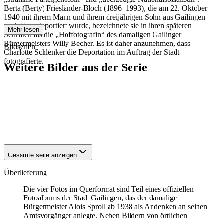
Berta (Berty) Friesländer-Bloch (1896–1993), die am 22. Oktober
1940 mit ihrem Mann und ihrem dreijährigen Sohn aus Gailingen
nach Gurs deportiert wurde, bezeichnete sie in ihren späteren
Mehr lesen
Schriften als die „Hoffotografin“ des damaligen Gailinger
Bürgermeisters Willy Becher. Es ist daher anzunehmen, dass
Bildserien
Charlotte Schlenker die Deportation im Auftrag der Stadt
fotografierte.
Weitere Bilder aus der Serie
1940
Gailingen
1940
Gailingen
1940
Gailingen
1940
Gailingen
1940
Gailingen
Gesamte serie anzeigen
Überlieferung
Die vier Fotos im Querformat sind Teil eines offiziellen
Fotoalbums der Stadt Gailingen, das der damalige
Bürgermeister Alois Sproll ab 1938 als Andenken an seinen
Amtsvorgänger anlegte. Neben Bildern von örtlichen