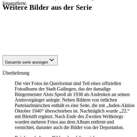
fotografierte.
Weitere Bilder aus der Serie
1940
Gailingen
1940
Gailingen
1940
Gailingen
1940
Gailingen
1940
Gailingen
Gesamte serie anzeigen
Überlieferung
Die vier Fotos im Querformat sind Teil eines offiziellen
Fotoalbums der Stadt Gailingen, das der damalige
Bürgermeister Alois Sproll ab 1938 als Andenken an seinen
Amtsvorgänger anlegte. Neben Bildern von örtlichen
Parteiaufmärschen enthält es eine Seite, die mit „Juden-Aktion
Oktober 1940“ überschrieben ist. Nachträglich wurde „22.“
mit Bleistift ergänzt. Nach Ende des Zweiten Weltkriegs
wurden mehrere Fotos aus dem Album entfernt und
vernichtet, darunter auch die Bilder von der Deportation.