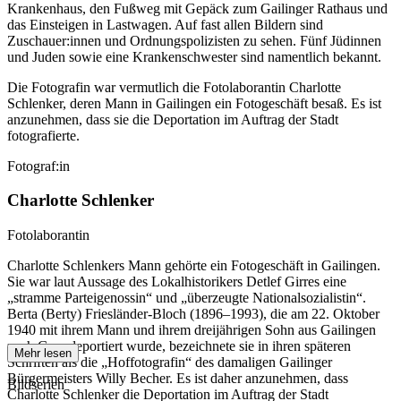
Krankenhaus, den Fußweg mit Gepäck zum Gailinger Rathaus und
das Einsteigen in Lastwagen. Auf fast allen Bildern sind
Zuschauer:innen und Ordnungspolizisten zu sehen. Fünf Jüdinnen
und Juden sowie eine Krankenschwester sind namentlich bekannt.
Die Fotografin war vermutlich die Fotolaborantin Charlotte
Schlenker, deren Mann in Gailingen ein Fotogeschäft besaß. Es ist
anzunehmen, dass sie die Deportation im Auftrag der Stadt
fotografierte.
Fotograf:in
Charlotte Schlenker
Fotolaborantin
Charlotte Schlenkers Mann gehörte ein Fotogeschäft in Gailingen.
Sie war laut Aussage des Lokalhistorikers Detlef Girres eine
„stramme Parteigenossin“ und „überzeugte Nationalsozialistin“.
Berta (Berty) Friesländer-Bloch (1896–1993), die am 22. Oktober
1940 mit ihrem Mann und ihrem dreijährigen Sohn aus Gailingen
nach Gurs deportiert wurde, bezeichnete sie in ihren späteren
Mehr lesen
Schriften als die „Hoffotografin“ des damaligen Gailinger
Bürgermeisters Willy Becher. Es ist daher anzunehmen, dass
Bildserien
Charlotte Schlenker die Deportation im Auftrag der Stadt