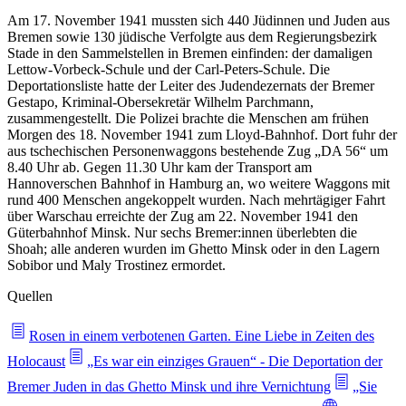
Am 17. November 1941 mussten sich 440 Jüdinnen und Juden aus
Bremen sowie 130 jüdische Verfolgte aus dem Regierungsbezirk
Stade in den Sammelstellen in Bremen einfinden: der damaligen
Lettow-Vorbeck-Schule und der Carl-Peters-Schule. Die
Deportationsliste hatte der Leiter des Judendezernats der Bremer
Gestapo, Kriminal-Obersekretär Wilhelm Parchmann,
zusammengestellt. Die Polizei brachte die Menschen am frühen
Morgen des 18. November 1941 zum Lloyd-Bahnhof. Dort fuhr der
aus tschechischen Personenwaggons bestehende Zug „DA 56“ um
8.40 Uhr ab. Gegen 11.30 Uhr kam der Transport am
Hannoverschen Bahnhof in Hamburg an, wo weitere Waggons mit
rund 400 Menschen angekoppelt wurden. Nach mehrtägiger Fahrt
über Warschau erreichte der Zug am 22. November 1941 den
Güterbahnhof Minsk. Nur sechs Bremer:innen überlebten die
Shoah; alle anderen wurden im Ghetto Minsk oder in den Lagern
Sobibor und Maly Trostinez ermordet.
Quellen
Rosen in einem verbotenen Garten. Eine Liebe in Zeiten des
Holocaust
„Es war ein einziges Grauen“ - Die Deportation der
Bremer Juden in das Ghetto Minsk und ihre Vernichtung
„Sie