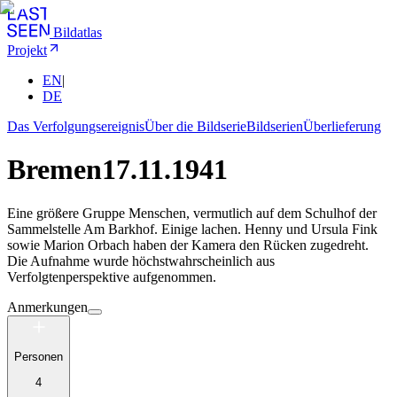
Bildatlas
Projekt
EN
|
DE
Das Verfolgungsereignis
Über die Bildserie
Bildserien
Überlieferung
Bremen
17.11.1941
Eine größere Gruppe Menschen, vermutlich auf dem Schulhof der
Sammelstelle Am Barkhof. Einige lachen. Henny und Ursula Fink
sowie Marion Orbach haben der Kamera den Rücken zugedreht.
Die Aufnahme wurde höchstwahrscheinlich aus
Verfolgtenperspektive aufgenommen.
Anmerkungen
Personen
4