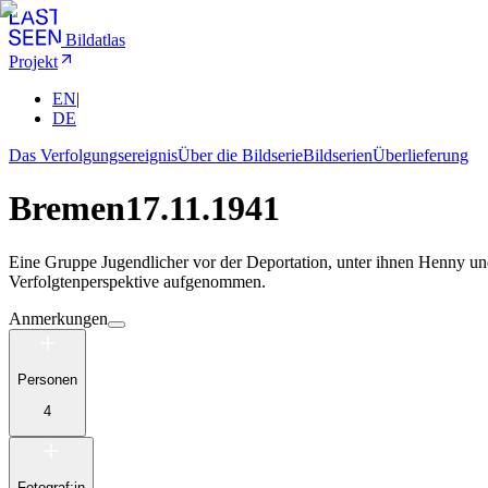
Bildatlas
Projekt
EN
|
DE
Das Verfolgungsereignis
Über die Bildserie
Bildserien
Überlieferung
Bremen
17.11.1941
Eine Gruppe Jugendlicher vor der Deportation, unter ihnen Henny u
Verfolgtenperspektive aufgenommen.
Anmerkungen
Personen
4
Fotograf:in