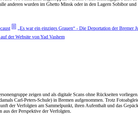
alle anderen wurden im Ghetto Minsk oder in den Lagern Sobibor und 
caust
„Es war ein einziges Grauen“ - Die Deportation der Bremer J
n auf der Website von Yad Vashem
 Personengruppe zeigen und als digitale Scans ohne Rückseiten vorlie
(damals Carl-Peters-Schule) in Bremen aufgenommen. Trotz Fotoabglei
unft der Verfolgten am Sammelpunkt, ihren Aufenthalt und das Gepäck
n aus der Perspektive der Verfolgten.