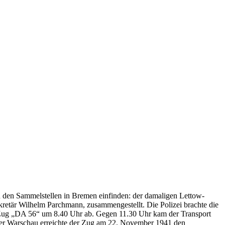
 den Sammelstellen in Bremen einfinden: der damaligen Lettow-
kretär Wilhelm Parchmann, zusammengestellt. Die Polizei brachte die
Zug „DA 56“ um 8.40 Uhr ab. Gegen 11.30 Uhr kam der Transport
r Warschau erreichte der Zug am 22. November 1941 den