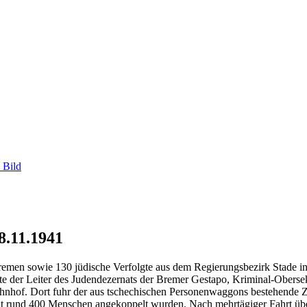
 Bild
8.11.1941
men sowie 130 jüdische Verfolgte aus dem Regierungsbezirk Stade in
tte der Leiter des Judendezernats der Bremer Gestapo, Kriminal-Oberse
hof. Dort fuhr der aus tschechischen Personenwaggons bestehende 
rund 400 Menschen angekoppelt wurden. Nach mehrtägiger Fahrt übe