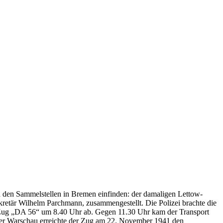
 den Sammelstellen in Bremen einfinden: der damaligen Lettow-
kretär Wilhelm Parchmann, zusammengestellt. Die Polizei brachte die
Zug „DA 56“ um 8.40 Uhr ab. Gegen 11.30 Uhr kam der Transport
r Warschau erreichte der Zug am 22. November 1941 den