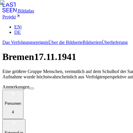
Bildatlas
Projekt
EN
|
DE
Das Verfolgungsereignis
Über die Bildserie
Bildserien
Überlieferung
Bremen
17.11.1941
Eine größere Gruppe Menschen, vermutlich auf dem Schulhof der Sa
Aufnahme wurde höchstwahrscheinlich aus Verfolgtenperspektive a
Anmerkungen
Personen
4
Fotograf:in