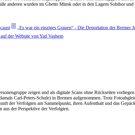
alle anderen wurden im Ghetto Minsk oder in den Lagern Sobibor und 
caust
„Es war ein einziges Grauen“ - Die Deportation der Bremer J
n auf der Website von Yad Vashem
 Personengruppe zeigen und als digitale Scans ohne Rückseiten vorlie
(damals Carl-Peters-Schule) in Bremen aufgenommen. Trotz Fotoabglei
unft der Verfolgten am Sammelpunkt, ihren Aufenthalt und das Gepäck
n aus der Perspektive der Verfolgten.