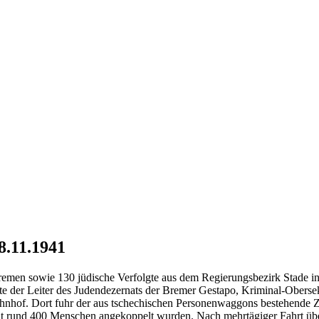
8.11.1941
men sowie 130 jüdische Verfolgte aus dem Regierungsbezirk Stade in
tte der Leiter des Judendezernats der Bremer Gestapo, Kriminal-Oberse
hof. Dort fuhr der aus tschechischen Personenwaggons bestehende 
rund 400 Menschen angekoppelt wurden. Nach mehrtägiger Fahrt übe