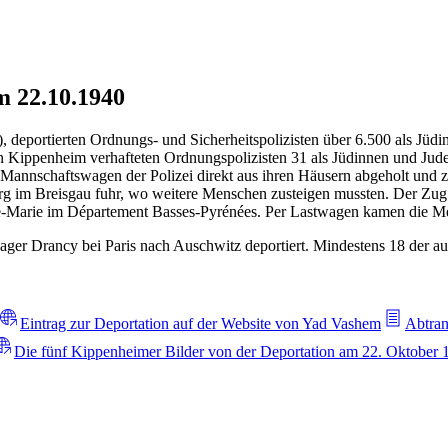
m 22.10.1940
 deportierten Ordnungs- und Sicherheitspolizisten über 6.500 als Jüd
n Kippenheim verhafteten Ordnungspolizisten 31 als Jüdinnen und Jude
Mannschaftswagen der Polizei direkt aus ihren Häusern abgeholt und 
urg im Breisgau fuhr, wo weitere Menschen zusteigen mussten. Der Zu
te-Marie im Département Basses-Pyrénées. Per Lastwagen kamen die M
er Drancy bei Paris nach Auschwitz deportiert. Mindestens 18 der au
Eintrag zur Deportation auf der Website von Yad Vashem
Abtran
Die fünf Kippenheimer Bilder von der Deportation am 22. Oktober 