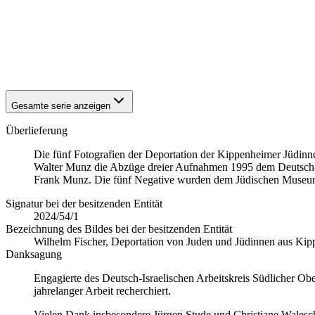
1940
Kippenheim
1940
Kippenheim
1940
Kippenheim
1940
Kippenheim
1940
Kippenheim
Gesamte serie anzeigen
Überlieferung
Die fünf Fotografien der Deportation der Kippenheimer Jüdinn
Walter Munz die Abzüge dreier Aufnahmen 1995 dem Deutsch-Isr
Frank Munz. Die fünf Negative wurden dem Jüdischen Museum
Signatur bei der besitzenden Entität
2024/54/1
Bezeichnung des Bildes bei der besitzenden Entität
Wilhelm Fischer, Deportation von Juden und Jüdinnen aus Ki
Danksagung
Engagierte des Deutsch-Israelischen Arbeitskreis Südlicher Ob
jahrelanger Arbeit recherchiert.
Vielen Dank insbesondere Jürgen Stude und Christiane Walesch-