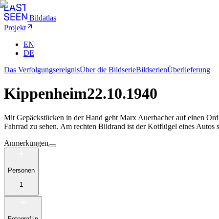
Bildatlas
Projekt
EN
|
DE
Das Verfolgungsereignis
Über die Bildserie
Bildserien
Überlieferung
Kippenheim
22.10.1940
Mit Gepäckstücken in der Hand geht Marx Auerbacher auf einen Ordn
Fahrrad zu sehen. Am rechten Bildrand ist der Kotflügel eines Autos s
Anmerkungen
Personen
1
Fotograf:in