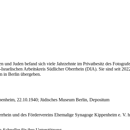
en und Juden befand sich viele Jahrzehnte im Privatbesitz des Fotogr
aelischen Arbeitskreis Südlicher Oberrhein (DIA). Sie sind seit 2022
 in Berlin übergeben.
ppenheim, 22.10.1940; Jüdisches Museum Berlin, Depositum
errhein und des Fördervereins Ehemalige Synagoge Kippenheim e. V. hab
Schneller für ihre Unterstützung.