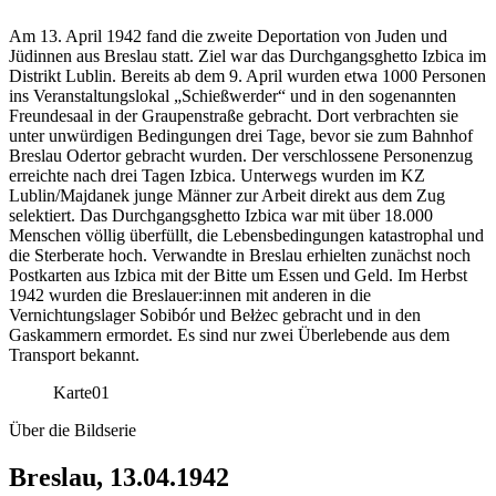
Am 13. April 1942 fand die zweite Deportation von Juden und
Jüdinnen aus Breslau statt. Ziel war das Durchgangsghetto Izbica im
Distrikt Lublin. Bereits ab dem 9. April wurden etwa 1000 Personen
ins Veranstaltungslokal „Schießwerder“ und in den sogenannten
Freundesaal in der Graupenstraße gebracht. Dort verbrachten sie
unter unwürdigen Bedingungen drei Tage, bevor sie zum Bahnhof
Breslau Odertor gebracht wurden. Der verschlossene Personenzug
erreichte nach drei Tagen Izbica. Unterwegs wurden im KZ
Lublin/Majdanek junge Männer zur Arbeit direkt aus dem Zug
selektiert. Das Durchgangsghetto Izbica war mit über 18.000
Menschen völlig überfüllt, die Lebensbedingungen katastrophal und
die Sterberate hoch. Verwandte in Breslau erhielten zunächst noch
Postkarten aus Izbica mit der Bitte um Essen und Geld. Im Herbst
1942 wurden die Breslauer:innen mit anderen in die
Vernichtungslager Sobibór und Bełżec gebracht und in den
Gaskammern ermordet. Es sind nur zwei Überlebende aus dem
Transport bekannt.
Karte
01
Über die Bildserie
Breslau, 13.04.1942