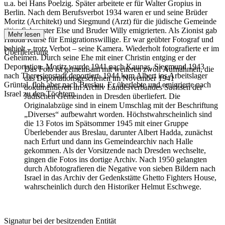
u.a. bei Hans Poelzig. Später arbeitete er für Walter Gropius in
Berlin. Nach dem Berufsverbot 1934 waren er und seine Brüder
Moritz (Architekt) und Siegmund (Arzt) für die jüdische Gemeinde
tätig. Schwester Else und Bruder Willy emigrierten. Als Zionist gab
Mehr lesen
Hadda Kurse für Emigrationswillige. Er war geübter Fotograf und
behielt – trotz Verbot – seine Kamera. Wiederholt fotografierte er im
Überlieferung
Geheimen. Durch seine Ehe mit einer Christin entging er der
Deportation. Moritz wurde 1941 nach Kaunas, Siegmund 1943
Das Foto ist gemeinsam mit weiteren zwölf Aufnahmen, die
nach Theresienstadt deportiert. 1944 kam Albert ins Arbeitslager
das Deportationsgeschehen im November 1941
Grüntal, floh aber nach Breslau. Er überlebte und emigrierte nach
dokumentieren im Archiv Landesverbandes Sachsen der
Israel zu den Töchtern.
Jüdischen Gemeinden in Dresden überliefert. Die
Originalabzüge sind in einem Umschlag mit der Beschriftung
„Diverses“ aufbewahrt worden. Höchstwahrscheinlich sind
die 13 Fotos im Spätsommer 1945 mit einer Gruppe
Überlebender aus Breslau, darunter Albert Hadda, zunächst
nach Erfurt und dann ins Gemeindearchiv nach Halle
gekommen. Als der Vorsitzende nach Dresden wechselte,
gingen die Fotos ins dortige Archiv. Nach 1950 gelangten
durch Abfotografieren die Negative von sieben Bildern nach
Israel in das Archiv der Gedenkstätte Ghetto Fighters House,
wahrscheinlich durch den Historiker Helmut Eschwege.
Signatur bei der besitzenden Entität