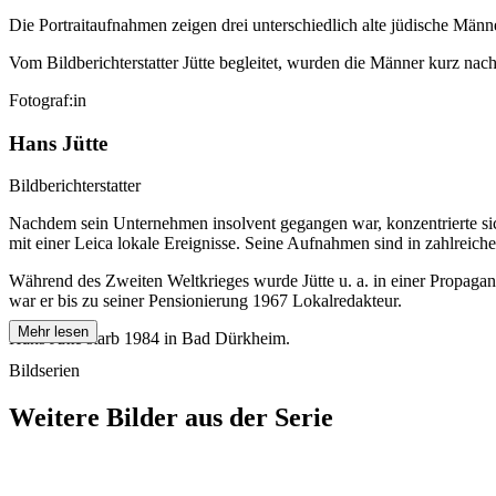
Die Portraitaufnahmen zeigen drei unterschiedlich alte jüdische Män
Vom Bildberichterstatter Jütte begleitet, wurden die Männer kurz n
Fotograf:in
Hans Jütte
Bildberichterstatter
Nachdem sein Unternehmen insolvent gegangen war, konzentrierte sich 
mit einer Leica lokale Ereignisse. Seine Aufnahmen sind in zahlreic
Während des Zweiten Weltkrieges wurde Jütte u. a. in einer Propagan
war er bis zu seiner Pensionierung 1967 Lokalredakteur.
Mehr lesen
Hans Jütte starb 1984 in Bad Dürkheim.
Bildserien
Weitere Bilder aus der Serie
1938
Mannheim
1938
Mannheim