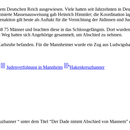
 Deutschen Reich ausgewiesen. Viele hatten seit Jahrzehnten in Deut
ganisierte Massenausweisung gab Heinrich Himmler; die Koordination lag
aktion gilt heute als Auftakt für die Vernichtung der Jüdinnen und Ju
75 Männer und brachten diese in das Schlossgefängnis. Dort wurden s
 Weg hatten sich Angehörige gesammelt, um Abschied zu nehmen.
Karlsruhe befanden. Für die Mannheimer wurde ein Zug aus Ludwigshaf
Judenverfolgung in Mannheim
Hakenkreuzbanner
zbanner “ unter dem Titel “Der Dade nimmt Abschied von Mannem” dre