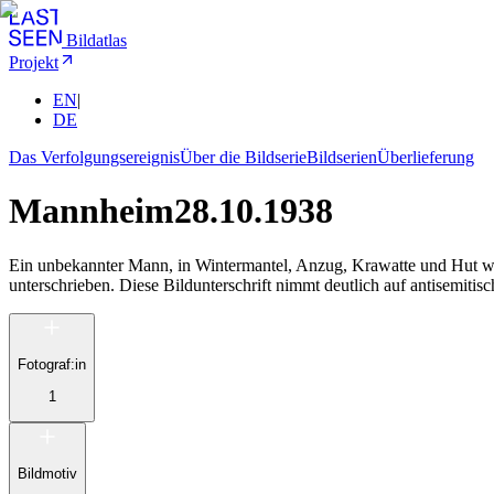
Bildatlas
Projekt
EN
|
DE
Das Verfolgungsereignis
Über die Bildserie
Bildserien
Überlieferung
Mannheim
28.10.1938
Ein unbekannter Mann, in Wintermantel, Anzug, Krawatte und Hut wird 
unterschrieben. Diese Bildunterschrift nimmt deutlich auf antisemit
Fotograf:in
1
Bildmotiv