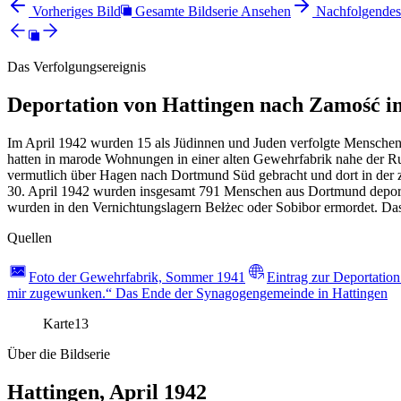
Vorheriges Bild
Gesamte Bildserie Ansehen
Nachfolgendes
Das Verfolgungsereignis
Deportation von Hattingen nach Zamość i
Im April 1942 wurden 15 als Jüdinnen und Juden verfolgte Menschen
hatten in marode Wohnungen in einer alten Gewehrfabrik nahe der R
vermutlich über Hagen nach Dortmund Süd gebracht und dort in der
30. April 1942 wurden insgesamt 791 Menschen aus Dortmund deporti
wurden in den Vernichtungslagern Bełżec oder Sobibor ermordet. Da
Quellen
Foto der Gewehrfabrik, Sommer 1941
Eintrag zur Deportation
mir zugewunken.“ Das Ende der Synagogengemeinde in Hattingen
Karte
13
Über die Bildserie
Hattingen, April 1942