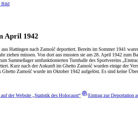
 Bild
m April 1942
 aus Hattingen nach Zamość deportiert. Bereits im Sommer 1941 waren
uhr ziehen müssen. Von dort aus mussten sie am 28. April 1942 zum 
 zum Sammellager umfunktionierten Turnhalle des Sportvereins „Eint
ert. Kurz nach der Ankunft im Ghetto Zamość wurden einige der Versc
s Ghetto Zamość wurde im Oktober 1942 aufgelöst. Es sind keine Übe
 auf der Website „Statistik des Holocaust“
Eintrag zur Deportation 