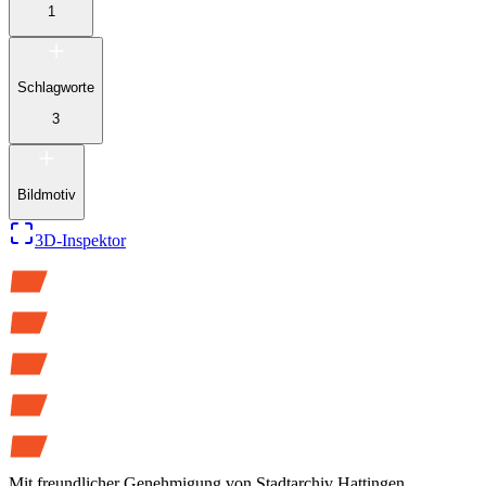
1
Schlagworte
3
Bildmotiv
3D-Inspektor
Mit freundlicher Genehmigung von
Stadtarchiv Hattingen