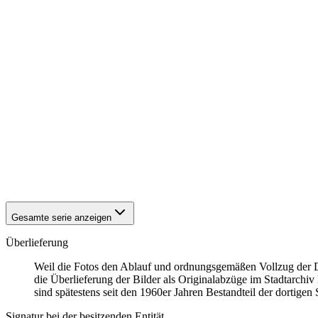
1942
Hattingen
1942
Hattingen
1942
Hattingen
1942
Hattingen
1942
Hattingen
1942
Hattingen
1942
Hattingen
1942
Hattingen
1942
Hattingen
1942
Hattingen
1942
Hattingen
1942
Hattingen
1942
Hattingen
Gesamte serie anzeigen
Überlieferung
Weil die Fotos den Ablauf und ordnungsgemäßen Vollzug der Dep
die Überlieferung der Bilder als Originalabzüge im Stadtarchiv
sind spätestens seit den 1960er Jahren Bestandteil der dortige
Signatur bei der besitzenden Entität