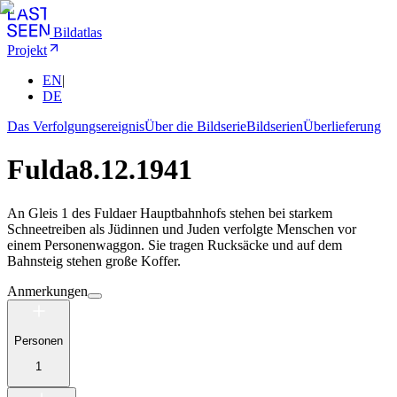
Bildatlas
Projekt
EN
|
DE
Das Verfolgungsereignis
Über die Bildserie
Bildserien
Überlieferung
Fulda
8.12.1941
An Gleis 1 des Fuldaer Hauptbahnhofs stehen bei starkem
Schneetreiben als Jüdinnen und Juden verfolgte Menschen vor
einem Personenwaggon. Sie tragen Rucksäcke und auf dem
Bahnsteig stehen große Koffer.
Anmerkungen
Personen
1