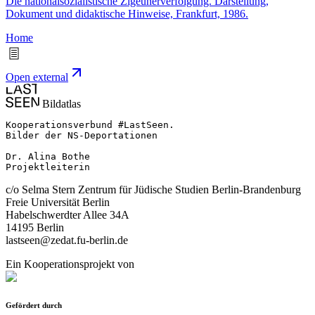
Die nationalsozialistische Zigeunerverfolgung. Darstellung,
Dokument und didaktische Hinweise, Frankfurt, 1986.
Home
Open external
Bildatlas
Kooperationsverbund #LastSeen.

Bilder der NS-Deportationen

Dr. Alina Bothe

Projektleiterin
c/o Selma Stern Zentrum für Jüdische Studien Berlin-Brandenburg
Freie Universität Berlin
Habelschwerdter Allee 34A
14195 Berlin
lastseen@zedat.fu-berlin.de
Ein Kooperationsprojekt von
Gefördert durch