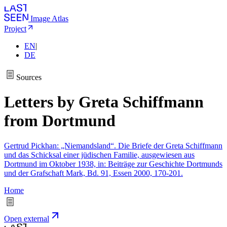
Image Atlas
Project
EN
|
DE
Sources
Letters by Greta Schiffmann
from Dortmund
Gertrud Pickhan: „Niemandsland“. Die Briefe der Greta Schiffmann
und das Schicksal einer jüdischen Familie, ausgewiesen aus
Dortmund im Oktober 1938, in: Beiträge zur Geschichte Dortmunds
und der Grafschaft Mark, Bd. 91, Essen 2000, 170-201.
Home
Open external