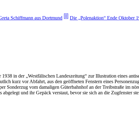
 Greta Schiffmann aus Dortmund
Die „Polenaktion“ Ende Oktober 
938 in der „Westfälischen Landeszeitung“ zur Illustration eines antis
ermutlich kurz vor Abfahrt, aus den geöffneten Fenstern eines Persone
er Sonderzug vom damaligen Güterbahnhof an der Treibstraße im nörd
s abgelegt und ihr Gepäck verstaut, bevor sie sich an die Zugfenster ste