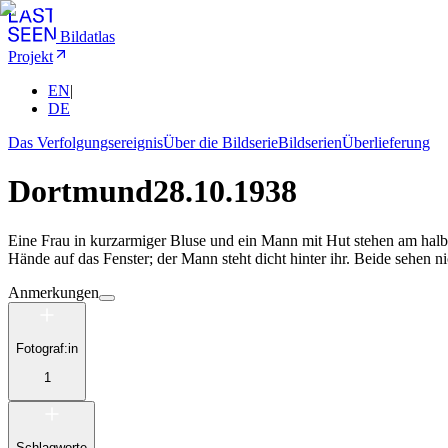
Bildatlas
Projekt
EN
|
DE
Das Verfolgungsereignis
Über die Bildserie
Bildserien
Überlieferung
Dortmund
28.10.1938
Eine Frau in kurzarmiger Bluse und ein Mann mit Hut stehen am halb
Hände auf das Fenster; der Mann steht dicht hinter ihr. Beide sehen n
Anmerkungen
Fotograf:in
1
Schlagworte