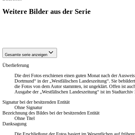
Weitere Bilder aus der Serie
1938
Dortmund
1938
Dortmund
1938
Dortmund
Gesamte serie anzeigen
Überlieferung
Die drei Fotos erschienen einen guten Monat nach der Auswei
Dortmund“ in der „Westfälischen Landeszeitung“. Sie bebildert
die Fotos von dem Autor stammten, ist ungeklärt. Offen ist au
Ausgabe der „Westfälischen Landeszeitung“ ist im Stadtarchiv 
Signatur bei der besitzenden Entität
Ohne Signatur
Bezeichnung des Bildes bei der besitzenden Entität
Ohne Titel
Danksagung
Die Erschließung der Fotos basiert im Wesentlichen auf früher