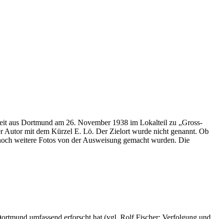
keit aus Dortmund am 26. November 1938 im Lokalteil zu „Gross-
er Autor mit dem Kürzel E. Lö. Der Zielort wurde nicht genannt. Ob
ob noch weitere Fotos von der Ausweisung gemacht wurden. Die
Dortmund umfassend erforscht hat (vgl. Rolf Fischer: Verfolgung und