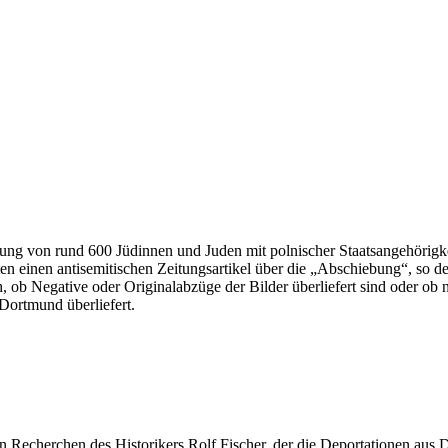
sung von rund 600 Jüdinnen und Juden mit polnischer Staatsangehörig
en einen antisemitischen Zeitungsartikel über die „Abschiebung“, so d
ch, ob Negative oder Originalabzüge der Bilder überliefert sind oder 
Dortmund überliefert.
en Recherchen des Historikers Rolf Fischer, der die Deportationen aus 