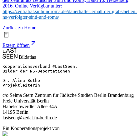
des Zentralrats Deutscher Sinti und Roma, Band 10, Heidelberg
2016. Online Verfügbar unter:
https://zentralrat.sintiundroma.de/dauerhafter-erhalt-der-grabstaetten-
ns-verfolgter-sinti-und-roma/
Zurück zu Home
Extern öffnen
Bildatlas
Kooperationsverbund #LastSeen.

Bilder der NS-Deportationen

Dr. Alina Bothe

Projektleiterin
c/o Selma Stern Zentrum für Jüdische Studien Berlin-Brandenburg
Freie Universität Berlin
Habelschwerdter Allee 34A
14195 Berlin
lastseen@zedat.fu-berlin.de
Ein Kooperationsprojekt von