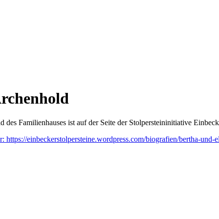
Archenhold
des Familienhauses ist auf der Seite der Stolpersteininitiative Einbeck
: https://einbeckerstolpersteine.wordpress.com/biografien/bertha-und-el