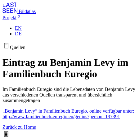
Bildatlas
Projekt
EN
|
DE
Quellen
Eintrag zu Benjamin Levy im
Familienbuch Euregio
Im Familienbuch Euregio sind die Lebensdaten von Benjamin Levy
aus verschiedenen Quellen transparent und übersichtlich
zusammengetragen
„Benjamin Levy“ in Familienbuch Euregio, online verfügbar unter:
http://www.familienbuch-euregio.eu/genius?person=197391
Zurück zu Home