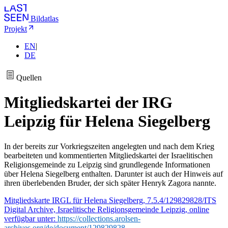
Bildatlas
Projekt
EN
|
DE
Quellen
Mitgliedskartei der IRG
Leipzig für Helena Siegelberg
In der bereits zur Vorkriegszeiten angelegten und nach dem Krieg
bearbeiteten und kommentierten Mitgliedskartei der Israelitischen
Religionsgemeinde zu Leipzig sind grundlegende Informationen
über Helena Siegelberg enthalten. Darunter ist auch der Hinweis auf
ihren überlebenden Bruder, der sich später Henryk Zagora nannte.
Mitgliedskarte IRGL für Helena Siegelberg, 7.5.4/129829828/ITS
Digital Archive, Israelitische Religionsgemeinde Leipzig, online
verfügbar unter:
https://collections.arolsen-
archives.org/de/document/129829828