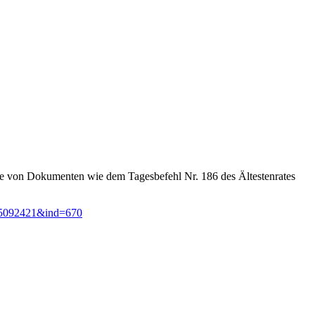
sate von Dokumenten wie dem Tagesbefehl Nr. 186 des Ältestenrates
Id=5092421&ind=670