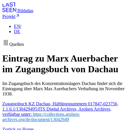
Bildatlas
Projekt
EN
|
DE
Quellen
Eintrag zu Marx Auerbacher
im Zugangsbuch von Dachau
Im Zugangsbuch des Konzentrationslagers Dachau findet sich die
Eintragung über Marx Max Auerbachers Verhaftung im November
1938.
Zugangsbuch KZ Dachau, Häftlingsnummern 017847-023756,
1.1.6.1/130429495/ITS Digital Archives, Arolsen Archives,
verfügbar unter:
https://collections.arolsen-
archives.org/de/document/13042949
Zurück zu Home