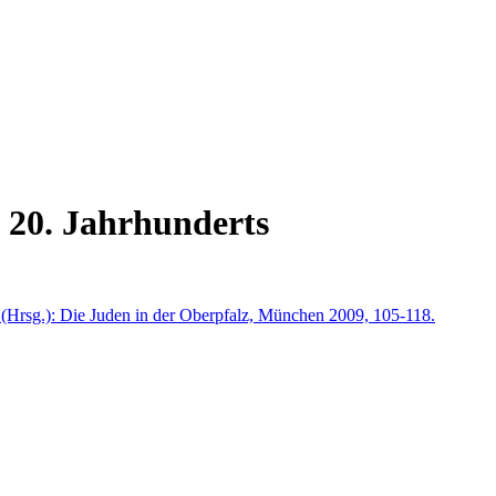
 20. Jahrhunderts
 (Hrsg.): Die Juden in der Oberpfalz, München 2009, 105-118.