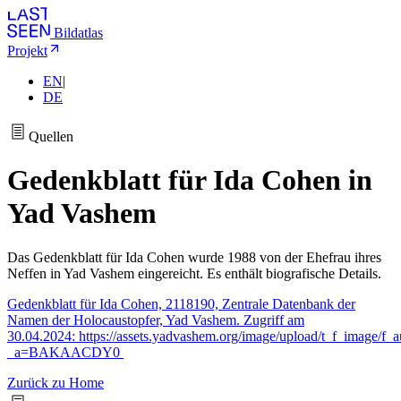
Bildatlas
Projekt
EN
|
DE
Quellen
Gedenkblatt für Ida Cohen in
Yad Vashem
Das Gedenkblatt für Ida Cohen wurde 1988 von der Ehefrau ihres
Neffen in Yad Vashem eingereicht. Es enthält biografische Details.
Gedenkblatt für Ida Cohen, 2118190, Zentrale Datenbank der
Namen der Holocaustopfer, Yad Vashem. Zugriff am
30.04.2024: https://assets.yadvashem.org/image/upload/t_f_image/
_a=BAKAACDY0
Zurück zu Home