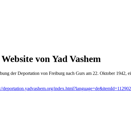
r Website von Yad Vashem
ibung der Deportation von Freiburg nach Gurs am 22. Oktober 1942, ein
ps://deportation.yadvashem.org/index.html?language=de&itemId=1129