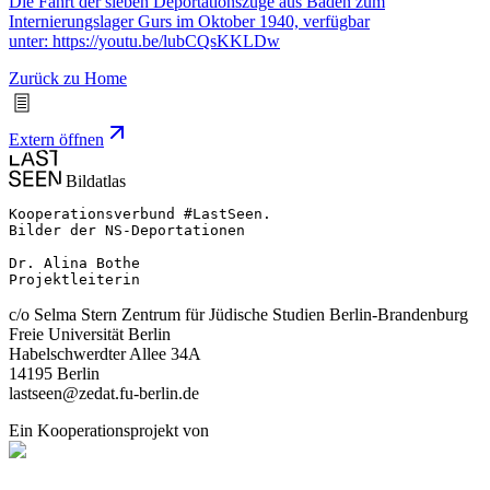
Die Fahrt der sieben Deportationszüge aus Baden zum
Internierungslager Gurs im Oktober 1940, verfügbar
unter: https://youtu.be/lubCQsKKLDw
Zurück zu Home
Extern öffnen
Bildatlas
Kooperationsverbund #LastSeen.

Bilder der NS-Deportationen

Dr. Alina Bothe

Projektleiterin
c/o Selma Stern Zentrum für Jüdische Studien Berlin-Brandenburg
Freie Universität Berlin
Habelschwerdter Allee 34A
14195 Berlin
lastseen@zedat.fu-berlin.de
Ein Kooperationsprojekt von